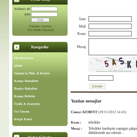
Kullanıcı adı
Şifre
İsim
Mail
Parolamı unuttum
Üye olmak istiyorum
Konu
Mesaj
Kategoriler
Site Kurucusu
Şiirler
Salman'ın Mah. & Köyleri
Komşu Mahalleler
İboşlar Mahallesi
Komşu Beldeler
Yazılan mesajlar
Üyelik & Ziayeretçi
Üye Tanımı
Cüneyt KEMENT
(29/11/2012 14:43)
Kevgir Kalesi
tebrikler
Konu :
Tebrikler kardeşim yaptıgın çalışm
Mesaj :
dileklerimle arz ederim ...