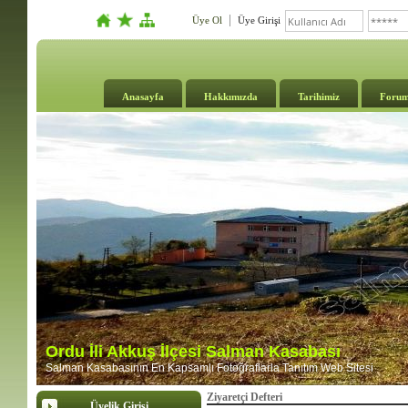
Üye Ol
Üye Girişi
Anasayfa
Hakkımızda
Tarihimiz
Foru
Ordu İli Akkuş İlçesi Salman Kasabası
Salman Kasabasının En Kapsamlı Fotoğraflarla Tanıtım Web Sitesi
Ziyaretçi Defteri
Üyelik Girişi