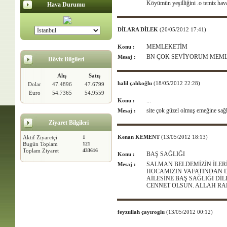
Köyümün yeşilliğini .o temiz hava
Hava Durumu
DİLARA DİLEK
(20/05/2012 17:41)
MEMLEKETİM
Konu :
BN ÇOK SEVİYORUM MEML
Mesaj :
Döviz Bilgileri
Alış
Satış
halil çalıkoğlu
(18/05/2012 22:28)
Dolar
47.4896
47.6799
Euro
54.7365
54.9559
...
Konu :
site çok güzel olmuş emeğine sağl
Mesaj :
Ziyaret Bilgileri
Kenan KEMENT
(13/05/2012 18:13)
Aktif Ziyaretçi
1
Bugün Toplam
121
Toplam Ziyaret
433616
BAŞ SAĞLIĞI
Konu :
SALMAN BELDEMİZİN İLER
Mesaj :
HOCAMIZIN VAFATINDAN D
AİLESİNE BAŞ SAĞLIĞI D
CENNET OLSUN. ALLAH RA
feyzullah çayıroglu
(13/05/2012 00:12)