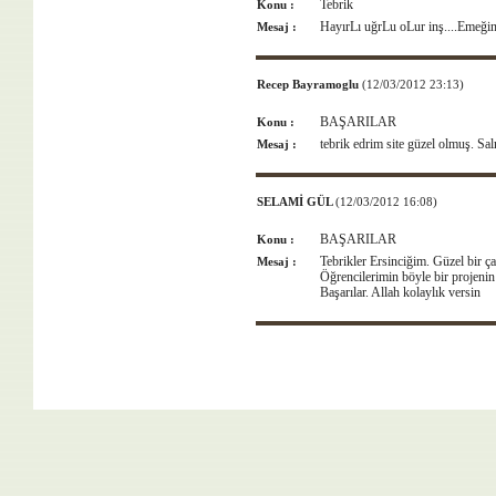
Tebrik
Konu :
HayırLı uğrLu oLur inş....Emeği
Mesaj :
Recep Bayramoglu
(12/03/2012 23:13)
BAŞARILAR
Konu :
tebrik edrim site güzel olmuş. Sal
Mesaj :
SELAMİ GÜL
(12/03/2012 16:08)
BAŞARILAR
Konu :
Tebrikler Ersinciğim. Güzel bir ç
Mesaj :
Öğrencilerimin böyle bir projenin
Başarılar. Allah kolaylık versin