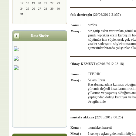
17
18
19
20
21
22
23
24
25
26
27
28
29
30
31
faik demiroglu
(20/06/2012 21:37)
birdos
Konu :
bir garip aslan var uzakta gönül 
Mesaj :
şimdi. teprikler ersin kardeşim b
Dost Siteler
köyümüz icin söylenecek çok sözvar
vaatler sade şunu söyleim masum i
gitmesinler birazda çalışsınlar all
Oktay KEMENT
(02/06/2012 23:18)
TEBRİK
Konu :
Selam Ersin
Mesaj :
Kasabamız adına kurmuş olduğun s
yöremiz değerli insanlarının resim
yıllarıma ve yaşamış olduğum anıl
yaptığından dolayı kutluyor ve ba
Sevgilerimle
mustafa akkaya
(22/05/2012 00:25)
memleket hasreti
Konu :
1 seneye aşkın gidemedim köyüm
Mesaj :