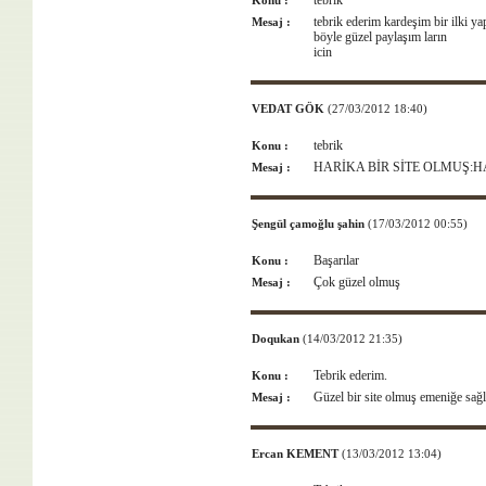
tebrik
Konu :
tebrik ederim kardeşim bir ilki yap
Mesaj :
böyle güzel paylaşım ların
icin
VEDAT GÖK
(27/03/2012 18:40)
tebrik
Konu :
HARİKA BİR SİTE OLMUŞ:H
Mesaj :
Şengül çamoğlu şahin
(17/03/2012 00:55)
Başarılar
Konu :
Çok güzel olmuş
Mesaj :
Doqukan
(14/03/2012 21:35)
Tebrik ederim.
Konu :
Güzel bir site olmuş emeniğe sağl
Mesaj :
Ercan KEMENT
(13/03/2012 13:04)