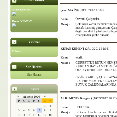
Sizden Gelenler
Ahmet KEMENT
Şenol SEVİNÇ
(20/11/2012 17:34)
Özverili Çalışmalar...
Konu :
Kenan KEMENT
Çok insan vardır memleketini özl
Mesaj :
mesafe katetmiş görüyorum. Çalı
değil...kendisini yürekten kutlu
ediceğimden şüphe olmasın.
Videolar
KENAN KEMENT
(27/10/2012 02:06)
Videolar
tebrik
Konu :
GURBETTEN BÜTÜN HEMŞE
Mesaj :
KURBAN BAYRAMI TÜM İSL
Site Haritası
OLSUN HERKESİN DİLEKLE
Site Haritası
ERSİN KARDEŞ ÇOK KAPS
BİZLERE MEMLEKET ÖZLEMİ
BÜYÜK ÇALIŞMALARINDA 
Takvim
<<
Ağustos 2026
>>
Ali KEMENT ( Kuzgun )
(16/09/2012 20:17)
P
S
Ç
P
C
C
P
1
2
Helal olsun
Konu :
3
4
5
6
7
8
9
Bu kada r kısa bir zaman dilimind
Mesaj :
10
11
12
13
14
15
16
verici başırlarının devamını diliy