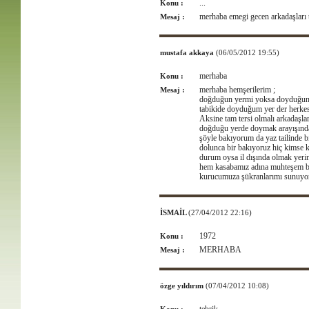
...
Konu :
merhaba emegi gecen arkadaşları t
Mesaj :
mustafa akkaya
(06/05/2012 19:55)
merhaba
Konu :
merhaba hemşerilerim ;
Mesaj :
doğduğun yermi yoksa doyduğun ye
tabikide doyduğum yer der herke
Aksine tam tersi olmalı arkadaşlar
doğduğu yerde doymak arayışında
şöyle bakıyorum da yaz tailinde b
dolunca bir bakıyoruz hiç kimse
durum oysa il dışında olmak yeri
hem kasabamız adına muhteşem bir
kurucumuza şükranlarımı sunuyor
İSMAİL
(27/04/2012 22:16)
1972
Konu :
MERHABA
Mesaj :
özge yıldırım
(07/04/2012 10:08)