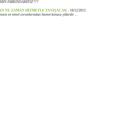
MİN FARKINDAMIYIZ???
AN NE ZAMAN HİZMETLE TANIŞACAK
-
18/12/2012
zın en temel sorunlarından hizmet konusu yıllardır ...