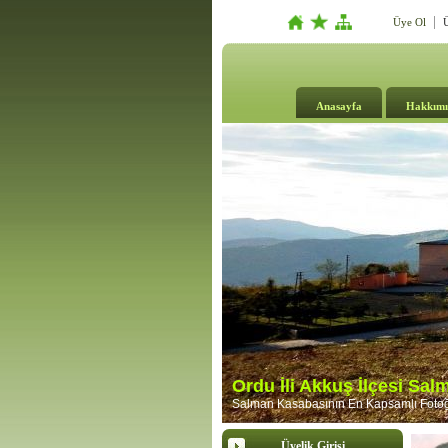
Üye Ol
Ü
Anasayfa
Hakkımı
Ordu İli Akkuş İlçesi Sa
Salman Kasabasının En Kapsamlı Fotoğr
Üyelik Girişi