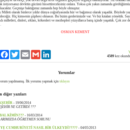
güçlüyse devletçi, yok devlet değil terör örgütleri güçlüyse örgütçü olabiliyorlar. Siz oradaki ha
k istiyorsanız devletin gücünü hissettireceksiniz onlara. Yoksa çok yakın zamanda gördüğümüz
ıkacaktır. Geçmişe baktığımız zamanda hep böyle olmuştur.
 Milleti olarak binlerce yıldır dünya coğrafyasında hür ve bağımsız olarak yaşadık. Böylede y
eceğiz. Hiç kimsenin şüphesi olmasın. Bu bizim genlerimizde var. Ve biz kıtaları yönettik. Sayı
klı milletleri, dinleri, ırkları, kökenleri ve mezhepleri yüzyıllarca barış içinde yaşattık. Çok zor d
.
OSMAN KEMENT
Y
Paylaş
Facebook
Twitter
Email
Gmail
LinkedIn
4589
kez okund
Yorumlar
orum yapılmamış. İlk yorumu yapmak için
tıklayın
n diğer yazıları
KŞEHİR
-
19/06/2014
EHİR NE GETİRDİ ???
BAL KİMİN???
-
16/03/2014
ARIMIZDA ÖĞRETMEN SORUNU
YE CUMHURİYETİ NASIL BİR ÜLKEYDİ?????
-
04/05/2013