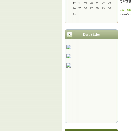
DEĞİŞİ
17
18
19
20
21
22
23
24
25
26
27
28
29
30
SALM
31
Kasabamı
Dost Siteler