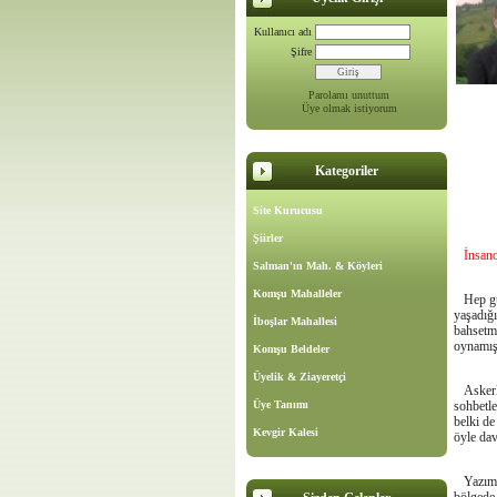
Kullanıcı adı
Şifre
Parolamı unuttum
Üye olmak istiyorum
Kategoriler
Site Kurucusu
Şiirler
İnsano
Salman'ın Mah. & Köyleri
Komşu Mahalleler
Hep güç
yaşadığı
İboşlar Mahallesi
bahsetme
oynamışt
Komşu Beldeler
Üyelik & Ziayeretçi
Askerli
Üye Tanımı
sohbetle
belki de
Kevgir Kalesi
öyle dav
Yazımın 