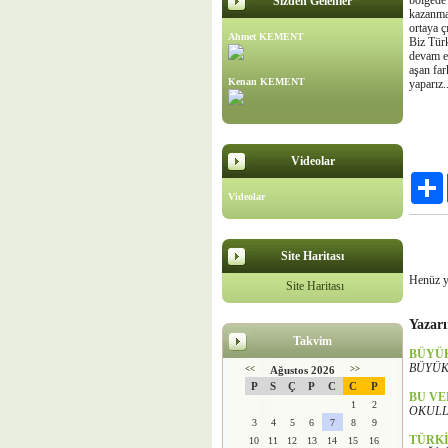
bölgede 
Sizden Gelenler
kazanma
ortaya ç
Ahmet KEMENT
Biz Türk
devam ed
aşan far
Kenan KEMENT
yaparız..
Videolar
Videolar
Site Haritası
Henüz y
Site Haritası
Yazarı
Takvim
BÜYÜ
BÜYÜKŞ
<<
Ağustos 2026
>>
P
S
Ç
P
C
C
P
BU VE
1
2
OKULL
3
4
5
6
7
8
9
TÜRKİ
10
11
12
13
14
15
16