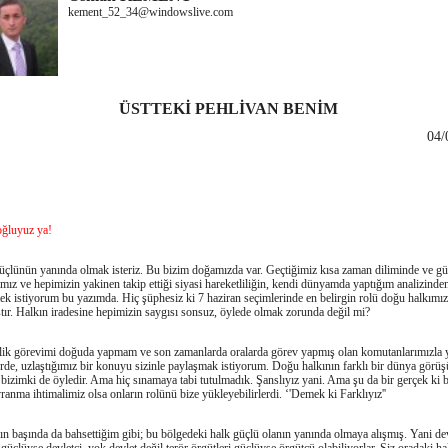
kement_52_34@windowslive.com
ÜSTTEKİ PEHLİVAN BENİM
04/
ğluyuz ya!
lünün yanında olmak isteriz. Bu bizim doğamızda var. Geçtiğimiz kısa zaman diliminde ve 
mız ve hepimizin yakinen takip ettiği siyasi hareketliliğin, kendi dünyamda yaptığım analizinde
k istiyorum bu yazımda. Hiç şüphesiz ki 7 haziran seçimlerinde en belirgin rolü doğu halkımız
ır. Halkın iradesine hepimizin saygısı sonsuz, öylede olmak zorunda değil mi?
k görevimi doğuda yapmam ve son zamanlarda oralarda görev yapmış olan komutanlarımızla 
rde, uzlaştığımız bir konuyu sizinle paylaşmak istiyorum. Doğu halkının farklı bir dünya görüş
 bizimki de öyledir. Ama hiç sınamaya tabi tutulmadık. Şanslıyız yani. Ama şu da bir gerçek ki 
ranma ihtimalimiz olsa onların rolünü bize yükleyebilirlerdi. ‘'Demek ki Farklıyız''
başında da bahsettiğim gibi; bu bölgedeki halk güçlü olanın yanında olmaya alışmış. Yani dev