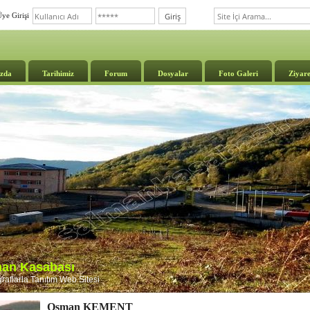
ye Girişi
zda
Tarihimiz
Forum
Dosyalar
Foto Galeri
Ziyare
lman Kasabası
aflarla Tanıtım Web Sitesi
Osman KEMENT