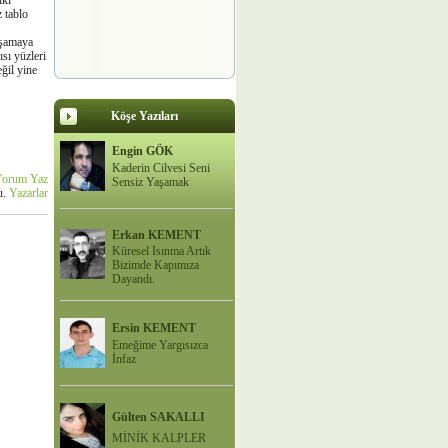
lkı
 tablo
aşamaya
sı yüzleri
eğil yine
Köşe Yazıları
Engin GÖK
Kaderin Cilvesi Seni
orum Yaz
Sensiz Yaşamak
u.
Yazarlar
Erkan KEMENT
Küresel Isınma Artık
Bizimde Kapımıza
Dayandı.
Ersin KEMENT
Emeğime Yargısızca
İnfaz
Gülten SAKALLI
MİNİK KALPLER