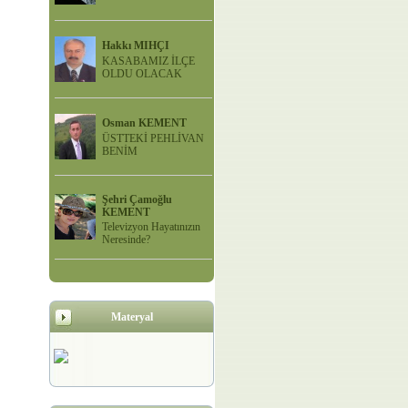
Hakkı MIHÇI
KASABAMIZ İLÇE
OLDU OLACAK
Osman KEMENT
ÜSTTEKİ PEHLİVAN
BENİM
Şehri Çamoğlu
KEMENT
Televizyon Hayatınızın
Neresinde?
Materyal