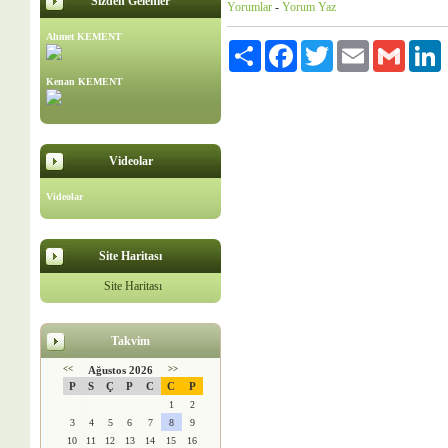
Sizden Gelenler
Yorumlar
-
Yorum Yaz
Ahmet KEMENT
Paylaş
Facebook
Twitter
Email
Gmail
L
Kenan KEMENT
Videolar
Videolar
Site Haritası
Site Haritası
Takvim
<<
Ağustos 2026
>>
P
S
Ç
P
C
C
P
1
2
3
4
5
6
7
8
9
10
11
12
13
14
15
16