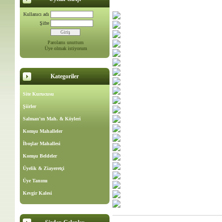
Kullanıcı adı
Şifre
Parolamı unuttum
Üye olmak istiyorum
Kategoriler
Site Kurucusu
Şiirler
Salman'ın Mah. & Köyleri
Komşu Mahalleler
İboşlar Mahallesi
Komşu Beldeler
Üyelik & Ziayeretçi
Üye Tanımı
Kevgir Kalesi