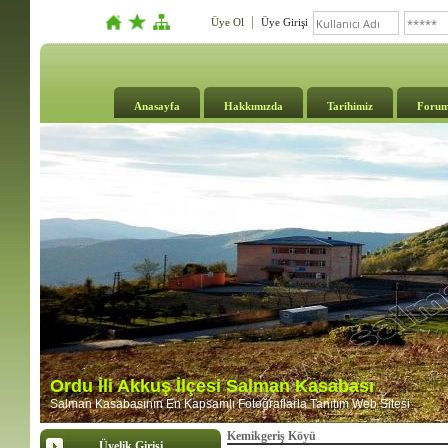
Üye Ol
Üye Girişi
Anasayfa
Hakkımızda
Tarihimiz
Foru
Ordu İli Akkuş İlçesi Salman Kasabası
Salman Kasabasının En Kapsamlı Fotoğraflarla Tanıtım Web Sitesi
Kemikgeriş Köyü
Üyelik Girişi