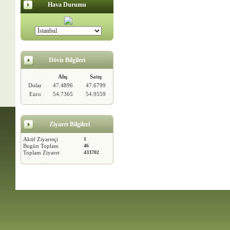
Hava Durumu
Döviz Bilgileri
Alış
Satış
Dolar
47.4896
47.6799
Euro
54.7365
54.9559
Ziyaret Bilgileri
Aktif Ziyaretçi
1
Bugün Toplam
46
Toplam Ziyaret
433702