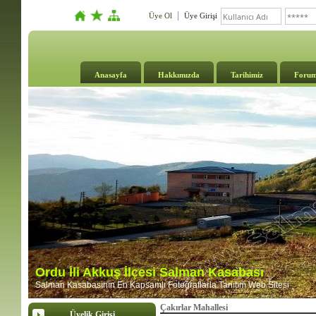
Üye Ol
Üye Girişi
Anasayfa
Hakkımızda
Tarihimiz
Foru
Ordu İli Akkuş İlçesi Salman Kasabası
Salman Kasabasının En Kapsamlı Fotoğraflarla Tanıtım Web Sitesi
Çakırlar Mahallesi
Üyelik Girişi