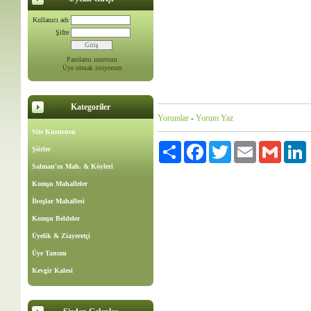
Kullanıcı adı
Şifre
Parolamı unuttum
Üye olmak istiyorum
Kategoriler
Yorumlar
-
Yorum Yaz
Site Kurucusu
Paylaş
Facebook
Twitter
Email
Gmail
L
Şiirler
Salman'ın Mah. & Köyleri
Komşu Mahalleler
İboşlar Mahallesi
Komşu Beldeler
Üyelik & Ziayeretçi
Üye Tanımı
Kevgir Kalesi