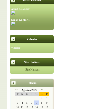
Sizden Gelenler
Ahmet KEMENT
Kenan KEMENT
Videolar
Videolar
Site Haritası
Site Haritası
Takvim
<<
Ağustos 2026
>>
P
S
Ç
P
C
C
P
1
2
3
4
5
6
7
8
9
10
11
12
13
14
15
16