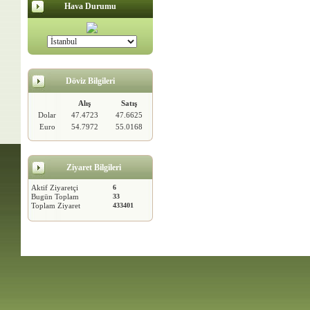
Hava Durumu
Döviz Bilgileri
Alış
Satış
Dolar
47.4723
47.6625
Euro
54.7972
55.0168
Ziyaret Bilgileri
Aktif Ziyaretçi
6
Bugün Toplam
33
Toplam Ziyaret
433401