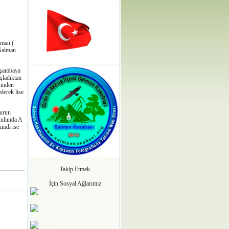
lman (
 Salman
rşambaya
şladıktan
sinden
derek lise
durun
Okulunda A
imdi ise
Takip Etmek
İçin Sosyal Ağlarımız