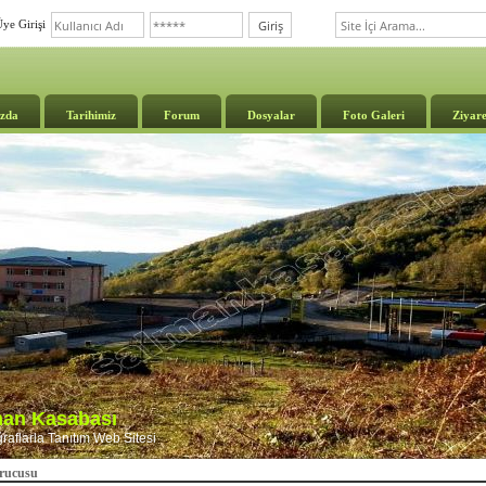
ye Girişi
zda
Tarihimiz
Forum
Dosyalar
Foto Galeri
Ziyare
lman Kasabası
aflarla Tanıtım Web Sitesi
urucusu