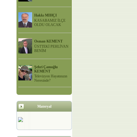
Hakkı MIHÇI
KASABAMIZ İLÇE
OLDU OLACAK
Osman KEMENT
ÜSTTEKİ PEHLİVAN
BENİM
Şehri Çamoğlu
KEMENT
Televizyon Hayatınızın
Neresinde?
Materyal