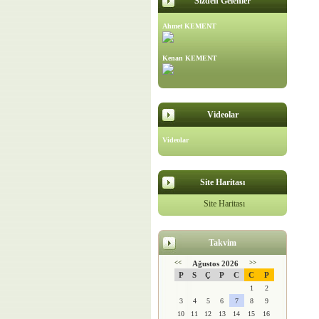
Sizden Gelenler
Ahmet KEMENT
Kenan KEMENT
Videolar
Videolar
Site Haritası
Site Haritası
Takvim
<<
Ağustos 2026
>>
P
S
Ç
P
C
C
P
1
2
3
4
5
6
7
8
9
10
11
12
13
14
15
16