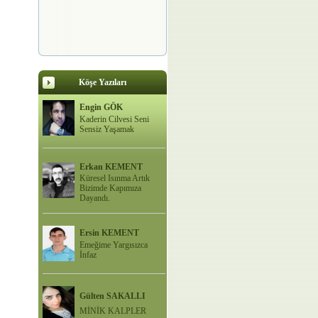
Köşe Yazıları
Engin GÖK
Kaderin Cilvesi Seni
Sensiz Yaşamak
Erkan KEMENT
Küresel Isınma Artık
Bizimde Kapımıza
Dayandı.
Ersin KEMENT
Emeğime Yargısızca
İnfaz
Gülten SAKALLI
MİNİK KALPLER