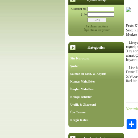
Kullanıcı adı
Şifre
Ersin K
Parolamı unuttum
Sekü ) İ
Üye olmak istiyorum
Merkez 
Liseye 
taşındı,
Kategoriler
3 ay son
alarak 
Site Kurucusu
hayatını
Şiirler
Lise hay
Deniz Er
Salman'ın Mah. & Köyleri
579 bor
özel bir 
Komşu Mahalleler
İboşlar Mahallesi
Komşu Beldeler
Üyelik & Ziayeretçi
Yoruml
Üye Tanımı
Kevgir Kalesi