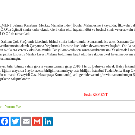
EMENT Salman Kasabası Merkez Mahallesinde ( İboşlar Mahallesine ) kayıtlıdır. İlkokula Sa
.Ö.O'da üçüncü sınıfa kadar okudu.Geri kalan okul hayatını dört ve beşinci sınıfı ve ortaokulu
İ.Ö.O ' da tamamladı.
Salman Çok Proğramlı Lisesinde birinci sınıfa kadar okudu. Sonrasında ise ailesi Samsun Ça
 tastiknamesini alarak Çarşamba Yeşilırmak Lisesine lise ikiden devam etmeye başladı. Okula ba
ra okula ara vererek okuldan ayrıldı. Bir yıl ara verdikten sonra tastiknamesini Yeşilırmak Lise
Çarşamba Endüstri Meslek Lisesi Makine bölümüne kayıt olup lise ikiden okul hayatına devam e
 tamamlamıştır.
atı biter bitmez vatani görevi yapma zamanı gelip 2010-1 tertip Bahriyeli olarak Hatay İsken
 Eğitim alayında 1 aylık acemi birliğini tamamlayıp usta birliğini İstanbul Tuzla Deniz Harp 
do numaralı Cezayirli Gazi Hasanpaşa Komutanlığı adlı gemide vatani görevini tamamlamıştır.Ş
şirkette çalışmaktadır...
Ersin KEMENT
ar
-
Yorum Yaz
Paylaş
Facebook
Twitter
Email
Gmail
LinkedIn