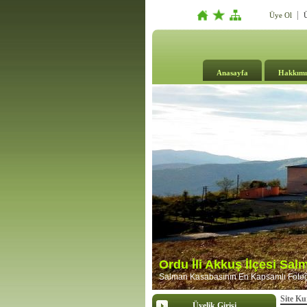
Üye Ol
Ü
Anasayfa
Hakkımı
Ordu İli Akkuş İlçesi Sa
Salman Kasabasının En Kapsamlı Fotoğr
Site K
Üyelik Girişi