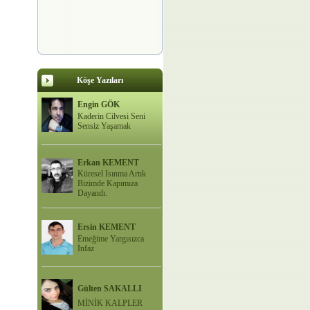
Köşe Yazıları
Engin GÖK
Kaderin Cilvesi Seni
Sensiz Yaşamak
Erkan KEMENT
Küresel Isınma Artık
Bizimde Kapımıza
Dayandı.
Ersin KEMENT
Emeğime Yargısızca
İnfaz
Gülten SAKALLI
MİNİK KALPLER