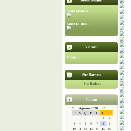
Sizden Gelenler
Ahmet KEMENT
Kenan KEMENT
Videolar
Videolar
Site Haritası
Site Haritası
Takvim
<<
Ağustos 2026
>>
P
S
Ç
P
C
C
P
1
2
3
4
5
6
7
8
9
10
11
12
13
14
15
16