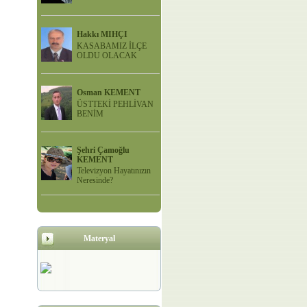
Hakkı MIHÇI
KASABAMIZ İLÇE
OLDU OLACAK
Osman KEMENT
ÜSTTEKİ PEHLİVAN
BENİM
Şehri Çamoğlu
KEMENT
Televizyon Hayatınızın
Neresinde?
Materyal