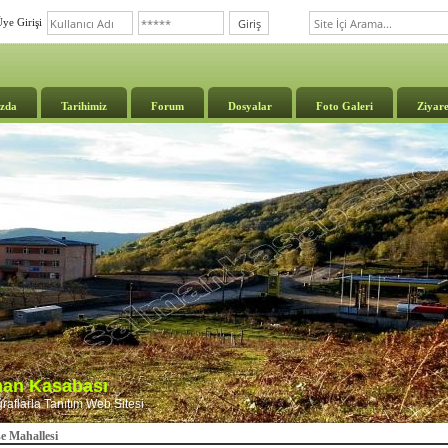
ye Girişi
zda
Tarihimiz
Forum
Dosyalar
Foto Galeri
Ziyare
lman Kasabası
aflarla Tanıtım Web Sitesi
e Mahallesi