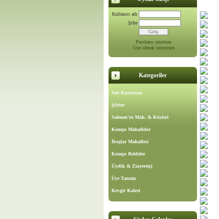
Kullanıcı adı
Şifre
Parolamı unuttum
Üye olmak istiyorum
Kategoriler
Site Kurucusu
Şiirler
Salman'ın Mah. & Köyleri
Komşu Mahalleler
İboşlar Mahallesi
Komşu Beldeler
Üyelik & Ziayeretçi
Üye Tanımı
Kevgir Kalesi