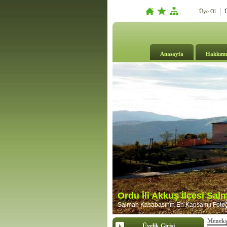
Üye Ol
Ü
Anasayfa
Hakkımı
Ordu İli Akkuş İlçesi Sa
Salman Kasabasının En Kapsamlı Fotoğr
Menekş
Üyelik Girişi