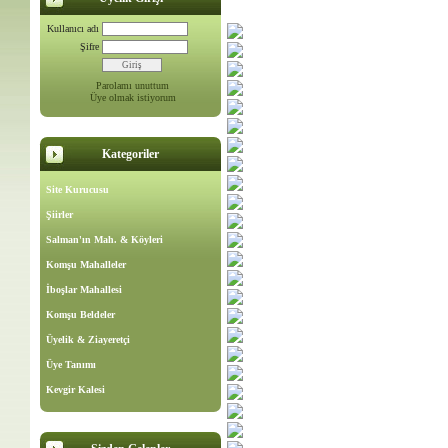
Kullanıcı adı
Şifre
Parolamı unuttum
Üye olmak istiyorum
Kategoriler
Site Kurucusu
Şiirler
Salman'ın Mah. & Köyleri
Komşu Mahalleler
İboşlar Mahallesi
Komşu Beldeler
Üyelik & Ziayeretçi
Üye Tanımı
Kevgir Kalesi