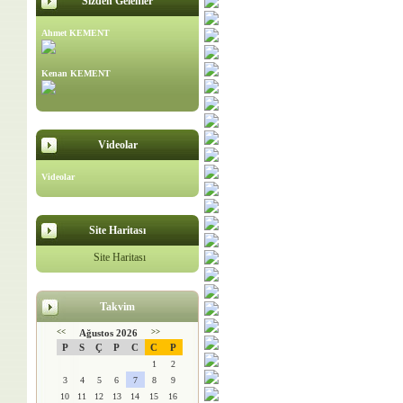
Sizden Gelenler
Ahmet KEMENT
Kenan KEMENT
Videolar
Videolar
Site Haritası
Site Haritası
Takvim
<<
Ağustos 2026
>>
P
S
Ç
P
C
C
P
1
2
3
4
5
6
7
8
9
10
11
12
13
14
15
16