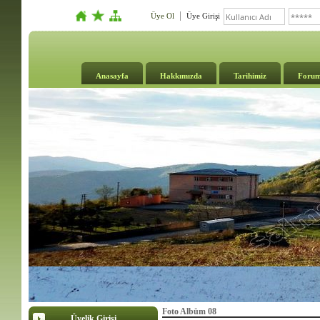
Üye Ol
Üye Girişi
Anasayfa
Hakkımızda
Tarihimiz
Foru
Foto Albüm 08
Üyelik Girişi