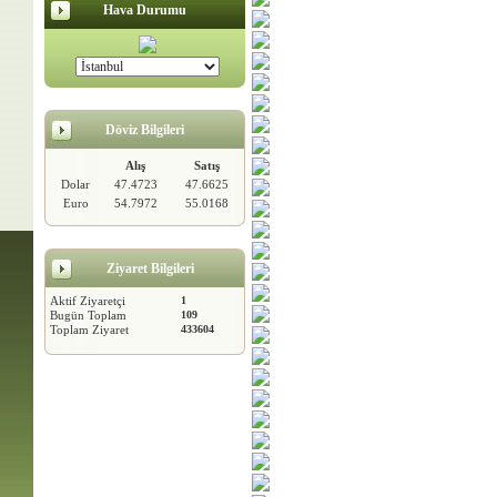
Hava Durumu
Döviz Bilgileri
Alış
Satış
Dolar
47.4723
47.6625
Euro
54.7972
55.0168
Ziyaret Bilgileri
Aktif Ziyaretçi
1
Bugün Toplam
109
Toplam Ziyaret
433604