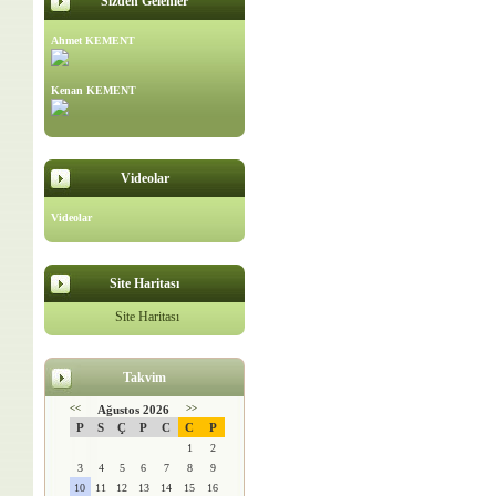
Sizden Gelenler
Ahmet KEMENT
Kenan KEMENT
Videolar
Videolar
Site Haritası
Site Haritası
Takvim
<<
Ağustos 2026
>>
P
S
Ç
P
C
C
P
1
2
3
4
5
6
7
8
9
10
11
12
13
14
15
16