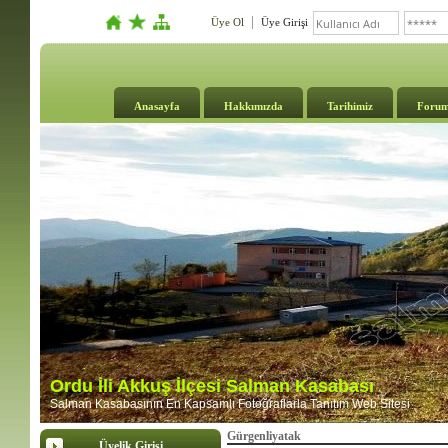
Üye Ol
Üye Girişi
Anasayfa
Hakkımızda
Tarihimiz
Foru
Ordu İli Akkuş İlçesi Salman Kasabası
Salman Kasabasının En Kapsamlı Fotoğraflarla Tanıtım Web Sitesi
Gürgenliyatak
Üyelik Girişi