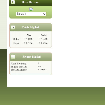
Hava Durumu
Döviz Bilgileri
Alış
Satış
Dolar
47.4896
47.6799
Euro
54.7365
54.9559
Ziyaret Bilgileri
Aktif Ziyaretçi
5
Bugün Toplam
59
Toplam Ziyaret
433975