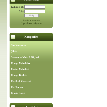
Kullanıcı adı
Şifre
Parolamı unuttum
Üye olmak istiyorum
Kategoriler
Site Kurucusu
Şiirler
Salman'ın Mah. & Köyleri
Komşu Mahalleler
İboşlar Mahallesi
Komşu Beldeler
Üyelik & Ziayeretçi
Üye Tanımı
Kevgir Kalesi