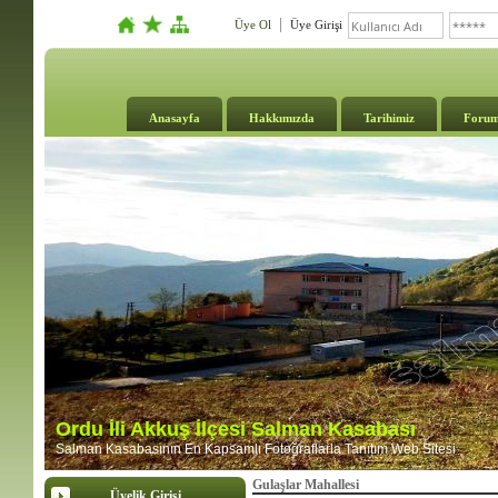
Üye Ol
Üye Girişi
Anasayfa
Hakkımızda
Tarihimiz
Foru
Ordu İli Akkuş İlçesi Salman Kasabası
Salman Kasabasının En Kapsamlı Fotoğraflarla Tanıtım Web Sitesi
Gulaşlar Mahallesi
Üyelik Girişi