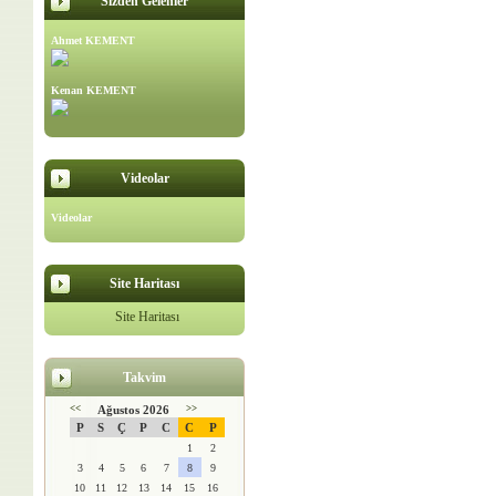
Sizden Gelenler
Ahmet KEMENT
Kenan KEMENT
Videolar
Videolar
Site Haritası
Site Haritası
Takvim
<<
Ağustos 2026
>>
P
S
Ç
P
C
C
P
1
2
3
4
5
6
7
8
9
10
11
12
13
14
15
16