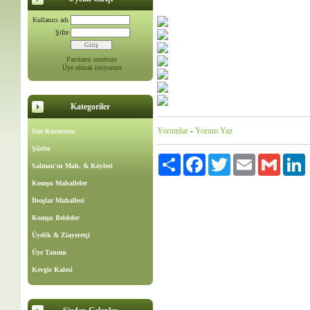
Kullanıcı adı
Şifre
Parolamı unuttum
Üye olmak istiyorum
Kategoriler
Yorumlar
-
Yorum Yaz
Site Kurucusu
Şiirler
Paylaş
Facebook
Twitter
Email
Gmail
L
Salman'ın Mah. & Köyleri
Komşu Mahalleler
İboşlar Mahallesi
Komşu Beldeler
Üyelik & Ziayeretçi
Üye Tanımı
Kevgir Kalesi