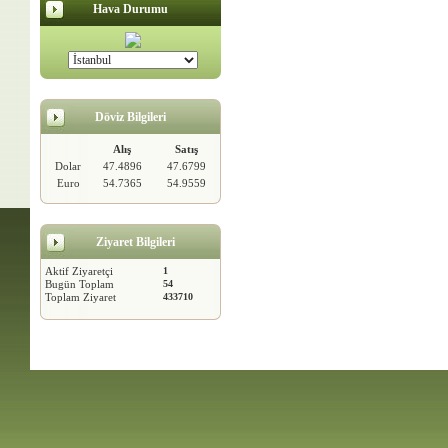
Hava Durumu
Döviz Bilgileri
Alış
Satış
Dolar
47.4896
47.6799
Euro
54.7365
54.9559
Ziyaret Bilgileri
Aktif Ziyaretçi
1
Bugün Toplam
54
Toplam Ziyaret
433710