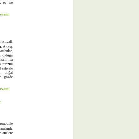
, ev ise
evamı
stivali,
an, Akkuş
tılanlar,
n olduğu
şkanı İsa
 turizmi
estivale
i, doğal
rin gözde
evamı
r
omobille
aralandı.
tanelere