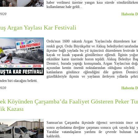
haber verilmesi üzerine yangın kısa sürede söndürülürken
kullanılamaz hale geldi...
2020
Haberin D
uş Argan Yaylası Kar Festivali
Ordu'nun 1600 rakımlı Argan Yaylası'nda düzenlenen kar fe
renkli geçti. Ordu Büyükşehir ve Akkuş belediyeleri tarafınd
ilçesine bağlı yaylada bu yıl üçüncüsü düzenlenen festivale ka
kayak ve kızak yaparak gönüllerince eğlendi. İlginin yoğu
etkinlikte karın üzerinde horon tepildi. Akkuş Belediye Ba
Demirci, burada yaptığı konuşmada, Argan Yaylası'nın doğa
açısından kentin önemli noktalarından olduğunu söyledi. F
katılanların gönlünce eğlendiğini dile getiren Demirc
güzellikleriyle ilçenin ve yaylanın ilerleyen yıllarda şeh
nden biri olacağını belirtti.
2020
Haberin D
ek Köyünden Çarşamba’da Faaliyet Gösteren Peker Tu
fik Kazası
Samsun'un Çarşamba ilçesinde öğrenci servisinin önce ot
sonra aydınlatma direğine çarpması sonucu çok sayıda kişi y
Yaralılar vatandaşların yardımı ile çevrede bulunan has
kaldırıldı.