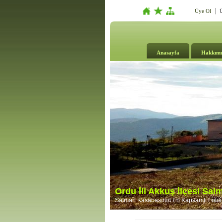
Üye Ol
Ü
Anasayfa
Hakkımı
Ordu İli Akkuş İlçesi Sa
Salman Kasabasının En Kapsamlı Fotoğr