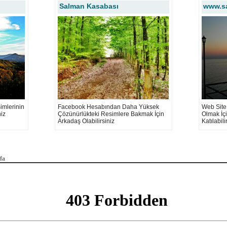
Salman Kasabası
www.s
mlerinin
Facebook Hesabından Daha Yüksek
Web Site 
niz
Çözünürlükteki Resimlere Bakmak İçin
Olmak İç
Arkadaş Olabilirsiniz
Katılabili
fa