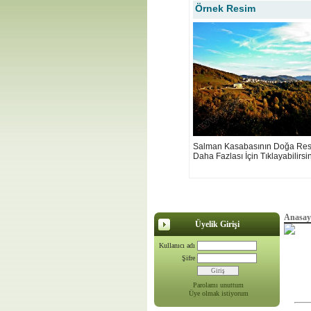
Örnek Resim
Salman Kasabasının Doğa Resi
Daha Fazlası İçin Tıklayabilirsi
Anasay
Üyelik Girişi
Kullanıcı adı
Şifre
Parolamı unuttum
Üye olmak istiyorum