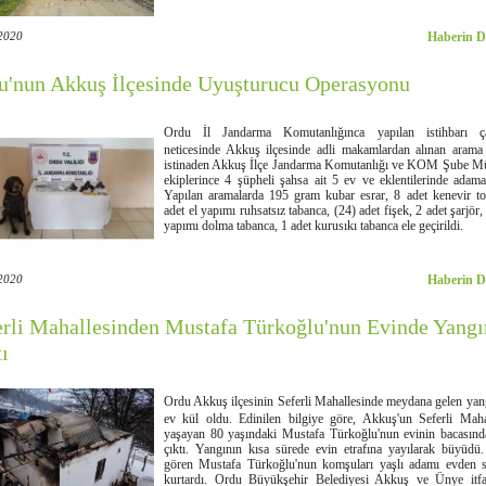
2020
Haberin D
u'nun Akkuş İlçesinde Uyuşturucu Operasyonu
Ordu İl Jandarma Komutanlığınca yapılan istihbarı ça
neticesinde Akkuş ilçesinde adli makamlardan alınan arama 
istinaden Akkuş İlçe Jandarma Komutanlığı ve KOM Şube M
ekiplerince 4 şüpheli şahsa ait 5 ev ve eklentilerinde adama
Yapılan aramalarda 195 gram kubar esrar, 8 adet kenevir t
adet el yapımı ruhsatsız tabanca, (24) adet fişek, 2 adet şarjör,
yapımı dolma tabanca, 1 adet kurusıkı tabanca ele geçirildi.
2020
Haberin D
erli Mahallesinden Mustafa Türkoğlu'nun Evinde Yangı
ı
Ordu Akkuş ilçesinin Seferli Mahallesinde meydana gelen yan
ev kül oldu. Edinilen bilgiye göre, Akkuş'un Seferli Mahal
yaşayan 80 yaşındaki Mustafa Türkoğlu'nun evinin bacasınd
çıktı. Yangının kısa sürede evin etrafına yayılarak büyüdü
gören Mustafa Türkoğlu'nun komşuları yaşlı adamı evden 
kurtardı. Ordu Büyükşehir Belediyesi Akkuş ve Ünye itfai