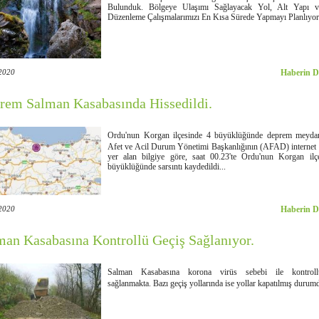
Bulunduk. Bölgeye Ulaşımı Sağlayacak Yol, Alt Yapı 
Düzenleme Çalışmalarımızı En Kısa Sürede Yapmayı Planlıyor
2020
Haberin D
rem Salman Kasabasında Hissedildi.
Ordu'nun Korgan ilçesinde 4 büyüklüğünde deprem meydan
Afet ve Acil Durum Yönetimi Başkanlığının (AFAD) internet 
yer alan bilgiye göre, saat 00.23'te Ordu'nun Korgan ilç
büyüklüğünde sarsıntı kaydedildi...
2020
Haberin D
man Kasabasına Kontrollü Geçiş Sağlanıyor.
Salman Kasabasına korona virüs sebebi ile kontroll
sağlanmakta. Bazı geçiş yollarında ise yollar kapatılmış durum