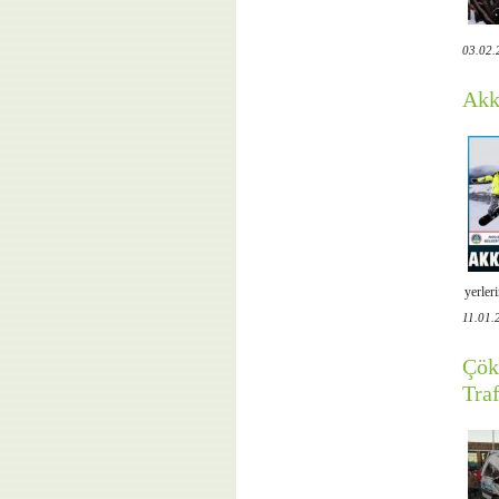
03.02.
Akk
yerleri
11.01.
Çök
Tra