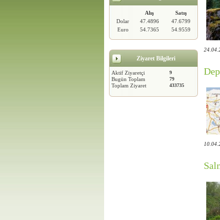
Alış
Satış
Dolar
47.4896
47.6799
Euro
54.7365
54.9559
24.04.
Ziyaret Bilgileri
Dep
Aktif Ziyaretçi
9
Bugün Toplam
79
Toplam Ziyaret
433735
10.04.
Sal