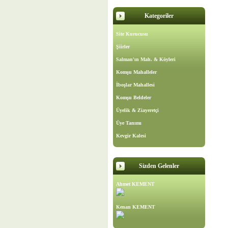
Kategoriler
Site Kurucusu
Şiirler
Salman'ın Mah. & Köyleri
Komşu Mahalleler
İboşlar Mahallesi
Komşu Beldeler
Üyelik & Ziayeretçi
Üye Tanımı
Kevgir Kalesi
Sizden Gelenler
Ahmet KEMENT
Kenan KEMENT