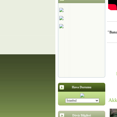
"Bana 
Hava Durumu
Akk
Döviz Bilgileri