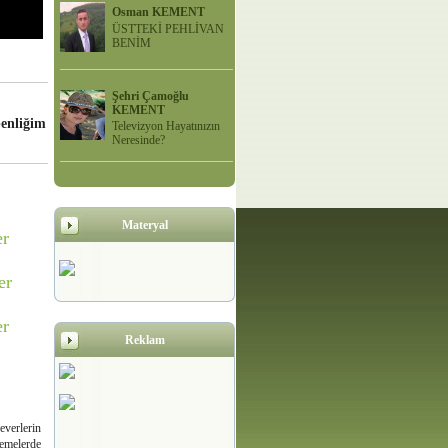
Osman KEMENT
ÜSTTEKİ PEHLİVAN
BENİM
Şehri Çamoğlu
KEMENT
benliğim
Televizyon Hayatınızın
Neresinde?
Materyal
er
er
er
Reklam
verlerin
emelerde