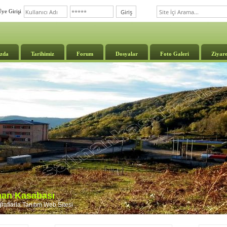
ye Girişi
zda
Tarihimiz
Forum
Dosyalar
Foto Galeri
Ziyare
lman Kasabası
aflarla Tanıtım Web Sitesi