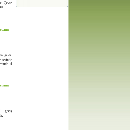
ve Çevre
uz.
evamı
a geldi.
sitesinde
esinde 4
evamı
ü geçiş
da.