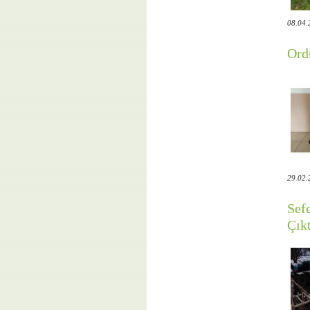
08.04.
Ord
29.02.
Sef
Çıkt