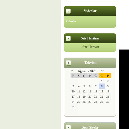
Videolar
Videolar
Site Haritası
Site Haritası
Takvim
<<
Ağustos 2026
>>
P
S
Ç
P
C
C
P
1
2
3
4
5
6
7
8
9
10
11
12
13
14
15
16
17
18
19
20
21
22
23
24
25
26
27
28
29
30
31
Dost Siteler