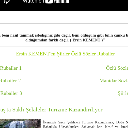
beni nasıl tanımak istediğiniz gibi değil, beni olduğum gibi bilin çünkü 
olduğumdan farklı değil. ( Ersin KEMENT )"
Ersin KEMENT'en Şiirler Özlü Sözler Rubailer
Rubailer 1
Özlü Sözl
Rubailer 2
Manidar Sözl
Rubailer 3
Şiirl
uş'ta Saklı Şelaleler Turizme Kazandırılıyor
İlçemizde Saklı Şelaleleri Turizme Kazandırmak, Doğa Se
Rahatlıkla Ulaşabilmeleri Sağlamak İçin Keşif ve İncel