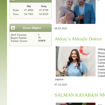
Alış
Satış
Dolar
47.4896
47.6799
Euro
54.7365
54.9559
Ziyaret Bilgileri
06.03.2025
Aktif Ziyaretçi
1
Akkuş’a Akkuşlu Doktor
Bugün Toplam
75
Toplam Ziyaret
433870
Akkuş
Hüsey
Hasta
Lises
Gül'ün
atandı
Gamze
Lisesi
Gülnih
yapıyor.
07.10.2023
SALMAN KASABASI NİÇ