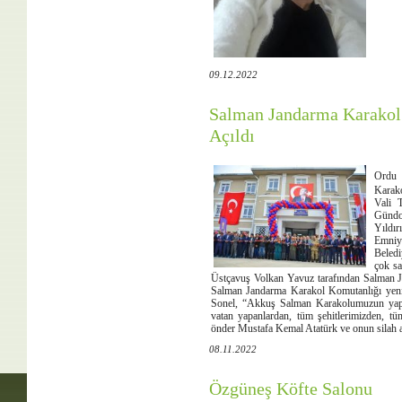
09.12.2022
Salman Jandarma Karakol
Açıldı
Ordu 
Karako
Vali 
Gündo
Yıldı
Emniy
Beledi
çok sa
Üstçavuş Volkan Yavuz tarafından Salman J
Salman Jandarma Karakol Komutanlığı yeni 
Sonel, “Akkuş Salman Karakolumuzun yapı
vatan yapanlardan, tüm şehitlerimizden, 
önder Mustafa Kemal Atatürk ve onun silah a
08.11.2022
Özgüneş Köfte Salonu