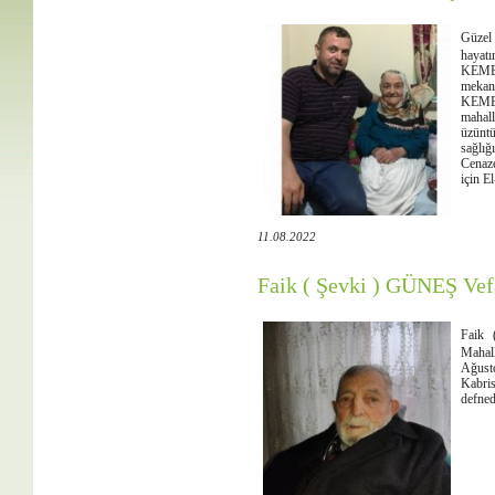
Güzel
hayatı
KEMEN
mekan
KEMEN
mahal
üzünt
sağlığ
Cenaze
için El
11.08.2022
Faik ( Şevki ) GÜNEŞ Vefa
Faik 
Mahall
Ağus
Kabris
defned