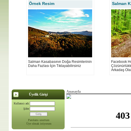
Örnek Resim
Salman K
Salman Kasabasının Doğa Resimlerinin
Facebook H
Daha Fazlası İçin Tıklayabilirsiniz
Çözünürlükt
Arkadaş Olab
Anasayfa
Üyelik Girişi
Kullanıcı adı
Şifre
Parolamı unuttum
Üye olmak istiyorum