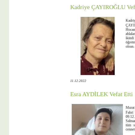
Kadriye ÇAYIROĞLU Vefa
Kadr
ÇAYIR
Hocam
ablala
ikind
öğretm
olsun.
11.12.2022
Esra AYDİLEK Vefat Etti
Murat 
Fahri
09.12
Salman
tüm s
cennet