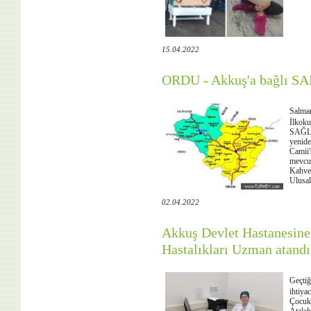
15.04.2022
ORDU - Akkuş'a bağlı SA
Salma
İlkok
SAĞLI
yenide
Camii'
mevcu
Kahve
Ulusal
02.04.2022
Akkuş Devlet Hastanesine
Hastalıkları Uzman atandı
Geçtiğ
ihtiya
Çocuk 