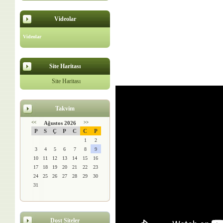
Videolar
Videolar
Site Haritası
Site Haritası
Takvim
<<
Ağustos 2026
>>
P
S
Ç
P
C
C
P
1
2
3
4
5
6
7
8
9
10
11
12
13
14
15
16
17
18
19
20
21
22
23
24
25
26
27
28
29
30
31
Dost Siteler