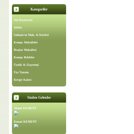
Kategoriler
Site Kurucusu
Şiirler
Salman'ın Mah. & Köyleri
Komşu Mahalleler
İboşlar Mahallesi
Komşu Beldeler
Üyelik & Ziayeretçi
Üye Tanımı
Kevgir Kalesi
Sizden Gelenler
Ahmet KEMENT
Kenan KEMENT