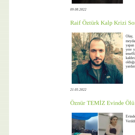
09.08.2022
Raif Öztürk Kalp Krizi So
Olay,
meyda
yapan 
yere y
tenef
kaldır
olduğu
yardım
21.05.2022
Öznür TEMİZ Evinde Ölü
Evind
Verild