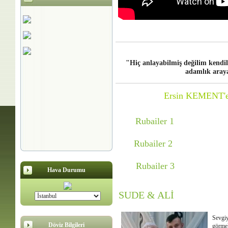
"Hiç anlayabilmiş değilim kendil
adamlık aray
Ersin KEMENT'en 
Rubailer 1
Rubailer 2
Rubailer 3
Hava Durumu
SUDE & ALİ
Sevgiy
Döviz Bilgileri
görmek