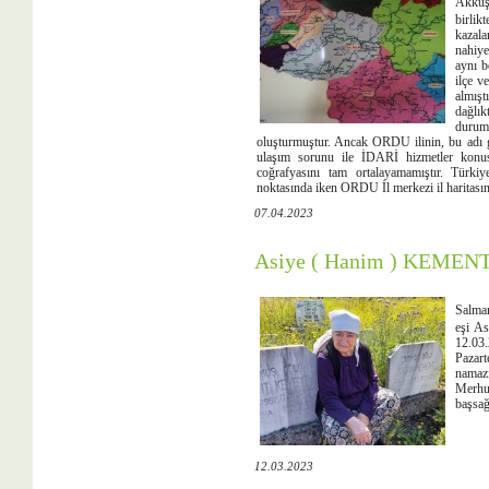
Akkuş 
birlik
kazala
nahiye
aynı b
ilçe v
almışt
dağlık
durum
oluşturmuştur. Ancak ORDU ilinin, bu adı geç
ulaşım sorunu ile İDARİ hizmetler konu
coğrafyasını tam ortalayamamıştır. Türki
noktasında iken ORDU İl merkezi il haritas
07.04.2023
Asiye ( Hanim ) KEMENT 
Salma
eşi A
12.03.
Pazar
namazı
Merhu
başsağl
12.03.2023