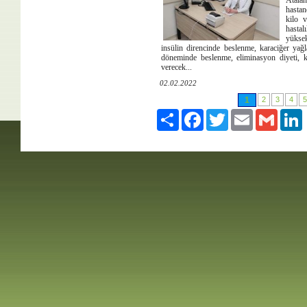
Atala
hastan
kilo 
hastal
yüksek
insülin direncinde beslenme, karaciğer ya
döneminde beslenme, eliminasyon diyeti, ket
verecek...
02.02.2022
1
2
3
4
Paylaş
Facebook
Twitter
Email
Gmail
L